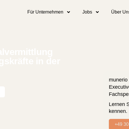
Für Unternehmen
Jobs
Über Un
alvermittlung
skräfte in der
munerio 
Executiv
Fachspez
Lernen S
kennen.
+49 30