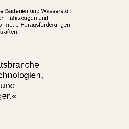
e Batterien und Wasserstoff
hen Fahrzeugen und
 vor neue Herausforderungen
räften.
ätsbranche
chnologien,
 und
er.«
DANIEL SCHMÖKEL