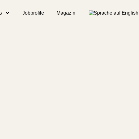
s
Jobprofile
Magazin
or