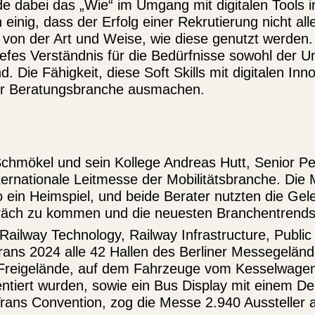
 dabei das „Wie“ im Umgang mit digitalen Tools i
inig, dass der Erfolg einer Rekrutierung nicht all
von der Art und Weise, wie diese genutzt werden.
efes Verständnis für die Bedürfnisse sowohl der 
. Die Fähigkeit, diese Soft Skills mit digitalen In
der Beratungsbranche ausmachen.
chmökel und sein Kollege Andreas Hutt, Senior Per
nternationale Leitmesse der Mobilitätsbranche. Die 
rio ein Heimspiel, und beide Berater nutzten die Ge
räch zu kommen und die neuesten Branchentrends 
 Railway Technology, Railway Infrastructure, Public
Trans 2024 alle 42 Hallen des Berliner Messegelä
 Freigelände, auf dem Fahrzeuge vom Kesselwage
tiert wurden, sowie ein Bus Display mit einem De
Trans Convention, zog die Messe 2.940 Aussteller