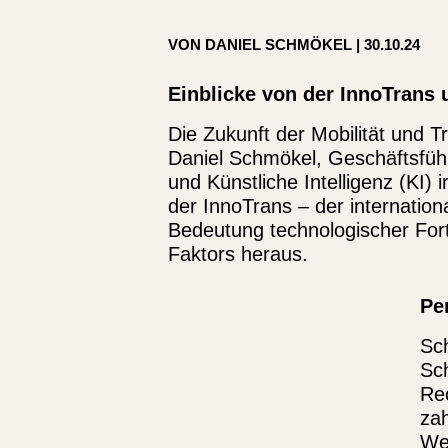
VON DANIEL SCHMÖKEL | 30.10.24
Einblicke von der InnoTrans 
Die Zukunft der Mobilität und T
Daniel Schmökel, Geschäftsfüh
und Künstliche Intelligenz (KI
der InnoTrans – der internationa
Bedeutung technologischer Fort
Faktors heraus.
Pe
Sc
Sch
Rec
zah
Wet