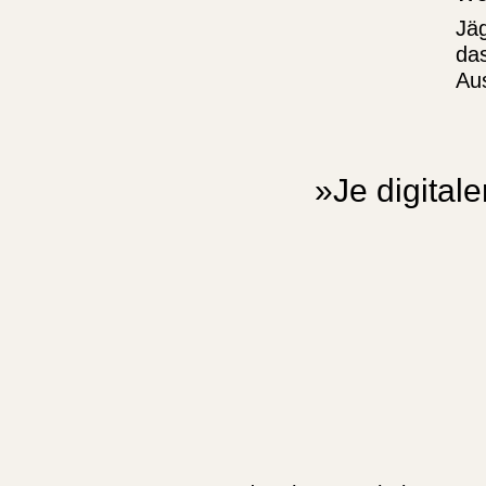
Jäg
das
Au
»Je digital