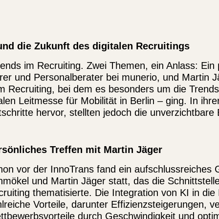
und die Zukunft des digitalen Recruitings
rends im Recruiting. Zwei Themen, ein Anlass: Ein
rer und Personalberater bei munerio, und
Martin J
) im Recruiting, bei dem es besonders um die Tren
len Leitmesse für Mobilität in Berlin – ging. In ih
schritte hervor, stellten jedoch die unverzichtba
rsönliches Treffen mit Martin Jäger
hon vor der InnoTrans fand ein aufschlussreiches
mökel und Martin Jäger statt, das die Schnittstelle
ruiting thematisierte. Die Integration von KI in di
lreiche Vorteile, darunter Effizienzsteigerungen, v
tbewerbsvorteile durch Geschwindigkeit und optim