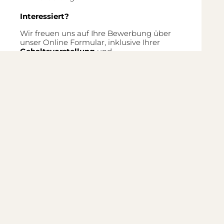
Interessiert?
Wir freuen uns auf Ihre Bewerbung über
unser Online Formular, inklusive Ihrer
Gehaltsvorstellung
und
dem
frühestmöglichen Eintrittsdatum
.
Unsere Personalberaterin,
Cosima
Beyschlag
, steht für Ihre weiteren Fragen
jederzeit gerne unter +49 (30) 403 6691 19
oder +49 (157) 81779737 telefonisch oder
per Email unter
cosima.beyschlag@munerio.de zur
Verfügung.
Referenznummer: A001245 (ADRX-041220)
Für diese Stelle bewerben
Zurück zur Übersicht