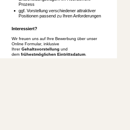
Prozess
ggf. Vorstellung verschiedener attraktiver
Positionen passend zu Ihren Anforderungen
Interessiert?
Wir freuen uns auf Ihre Bewerbung über unser
Online Formular, inklusive
Ihrer
Gehaltsvorstellung
und
dem
frühestmöglichen Eintrittsdatum
.
Unsere Personalberaterin
Lea Koltermann
steht
für Ihre weiteren Fragen jederzeit gerne zur
Verfügung.
Referenznummer: A001278 (AGRU-748741)
Für diese Stelle bewerben
Zurück zur Übersicht