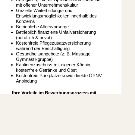
mit offener Unternehmenskultur
Gezielte Weiterbildungs- und
Entwicklungsmöglichkeiten innerhalb des
Konzerns
Betriebliche Altersvorsorge
Betrieblich finanzierte Unfallversicherung
(beruflich & privat)
Kostenfreie Pflegezusatzversicherung
während der Beschäftigung
Gesundheitsangebote (z. B. Massage,
Gymnastikgruppe)
Kantinenzuschuss mit eigener Köchin,
kostenfreie Getränke und Obst
Kostenfreie Parkplätze sowie direkte ÖPNV-
Anbindung
Ihre Vorteile im Bewerbungsprozess mit
munerio als Partner
Branchenspezifische und kostenfreie
Karriereberatung
Tipps zu Ihren Bewerbungsunterlagen
Vorbereitung auf Interviews und
Vorstellungsgespräche beim Unternehmen