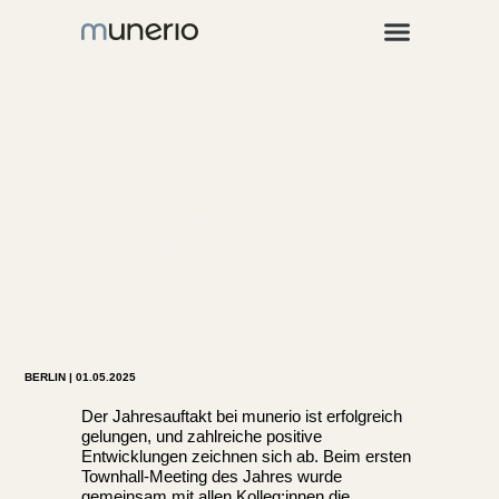
Für Unternehmen
Positiver Ausblick bei munerio auf
das Jahr 2025
BERLIN | 01.05.2025
Der Jahresauftakt bei munerio ist erfolgreich
gelungen, und zahlreiche positive
Entwicklungen zeichnen sich ab. Beim ersten
Townhall-Meeting des Jahres wurde
gemeinsam mit allen Kolleg:innen die