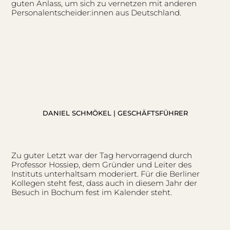
guten Anlass, um sich zu vernetzen mit anderen
Personalentscheider:innen aus Deutschland.
»Ein qualitätsorientierte
Personalberatung setzt auch auf
die Kompetenz starker Partner.«
DANIEL SCHMÖKEL | GESCHÄFTSFÜHRER
Zu guter Letzt war der Tag hervorragend durch
Professor Hossiep, dem Gründer und Leiter des
Instituts unterhaltsam moderiert. Für die Berliner
Kollegen steht fest, dass auch in diesem Jahr der
Besuch in Bochum fest im Kalender steht.