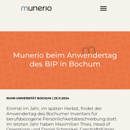
Für Unterneh
Munerio beim Anwendertag
des BIP in Bochum
RUHR-UNIVERSITÄT BOCHUM | 23.11.2024
Einmal im Jahr, im späten Herbst, findet der
Anwendertag des Bochumer Inventars für
berufsbezogene Persönlichkeitsbeschreibung statt.
Im letzten Jahr haben Maximilian Thies, Head of
Operations und Daniel Schmökel, Geschäftsführer