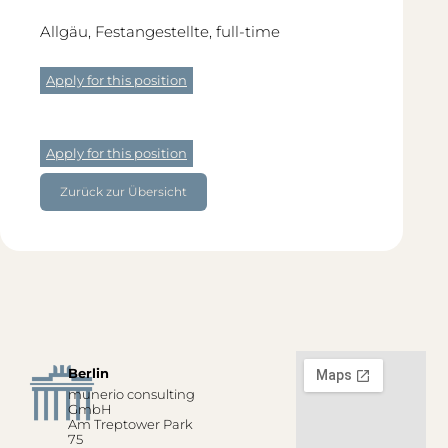
Allgäu, Festangestellte, full-time
Apply for this position
Apply for this position
Zurück zur Übersicht
Berlin
munerio consulting
GmbH
Am Treptower Park
75