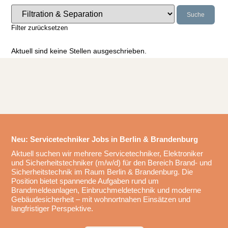
Suche
Filter zurücksetzen
Aktuell sind keine Stellen ausgeschrieben.
Neu: Servicetechniker Jobs in Berlin & Brandenburg
Aktuell suchen wir mehrere Servicetechniker, Elektroniker
und Sicherheitstechniker (m/w/d) für den Bereich Brand- und
Sicherheitstechnik im Raum Berlin & Brandenburg. Die
Position bietet spannende Aufgaben rund um
Brandmeldeanlagen, Einbruchmeldetechnik und moderne
Gebäudesicherheit – mit wohnortnahen Einsätzen und
langfristiger Perspektive.