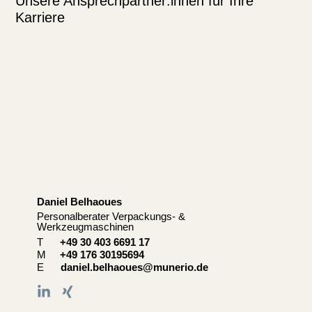
Unsere Ansprechpartner:innen für Ihre
Karriere
Daniel Belhaoues​
C
Personalberater Verpackungs- &
Se
Werkzeugmaschinen
T
+49 30 403 6691 17
M
+49 176 30195694
E
daniel.belhaoues@munerio.de