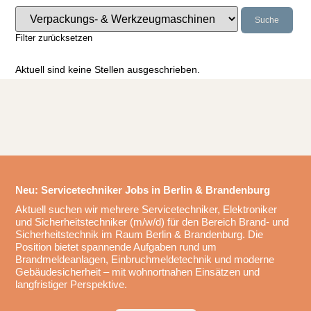
Suche
Filter zurücksetzen
Aktuell sind keine Stellen ausgeschrieben.
Neu: Servicetechniker Jobs in Berlin & Brandenburg
Aktuell suchen wir mehrere Servicetechniker, Elektroniker
und Sicherheitstechniker (m/w/d) für den Bereich Brand- und
Sicherheitstechnik im Raum Berlin & Brandenburg. Die
Position bietet spannende Aufgaben rund um
Brandmeldeanlagen, Einbruchmeldetechnik und moderne
Gebäudesicherheit – mit wohnortnahen Einsätzen und
langfristiger Perspektive.