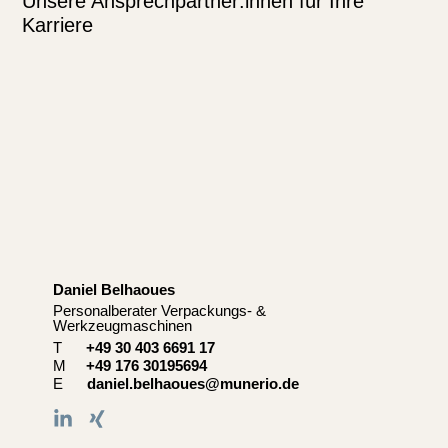
Unsere Ansprechpartner:innen für Ihre
Karriere
Daniel Belhaoues​
C
Personalberater Verpackungs- &
Se
Werkzeugmaschinen
T
+49 30 403 6691 17
M
+49 176 30195694
E
daniel.belhaoues@munerio.de