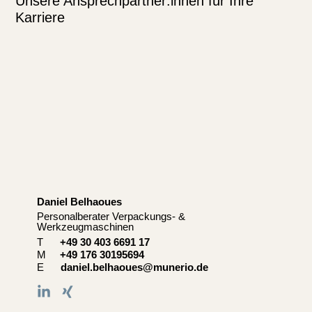
Unsere Ansprechpartner:innen für Ihre
Karriere
Daniel Belhaoues​
C
Personalberater Verpackungs- &
Se
Werkzeugmaschinen
T
+49 30 403 6691 17
M
+49 176 30195694
E
daniel.belhaoues@munerio.de