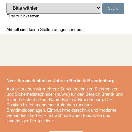
Suche
Filter zurücksetzen
Aktuell sind keine Stellen ausgeschrieben.
Neu: Servicetechniker Jobs in Berlin & Brandenburg
Aktuell suchen wir mehrere Servicetechniker, Elektroniker
und Sicherheitstechniker (m/w/d) für den Bereich Brand- und
Sicherheitstechnik im Raum Berlin & Brandenburg. Die
Position bietet spannende Aufgaben rund um
Brandmeldeanlagen, Einbruchmeldetechnik und moderne
Gebäudesicherheit – mit wohnortnahen Einsätzen und
langfristiger Perspektive.