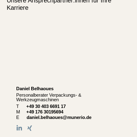
Unsere Ansprechpartner:innen für Ihre
Karriere
Daniel Belhaoues​
C
Personalberater Verpackungs- &
Se
Werkzeugmaschinen
T
+49 30 403 6691 17
M
+49 176 30195694
E
daniel.belhaoues@munerio.de