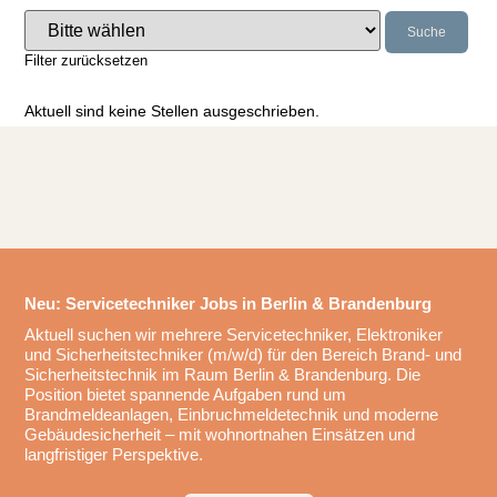
Suche
Filter zurücksetzen
Aktuell sind keine Stellen ausgeschrieben.
Neu: Servicetechniker Jobs in Berlin & Brandenburg
Aktuell suchen wir mehrere Servicetechniker, Elektroniker
und Sicherheitstechniker (m/w/d) für den Bereich Brand- und
Sicherheitstechnik im Raum Berlin & Brandenburg. Die
Position bietet spannende Aufgaben rund um
Brandmeldeanlagen, Einbruchmeldetechnik und moderne
Gebäudesicherheit – mit wohnortnahen Einsätzen und
langfristiger Perspektive.